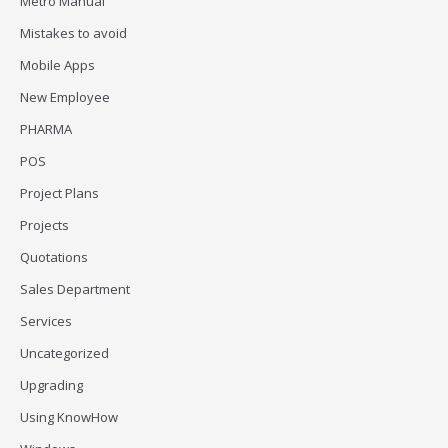
Metro Manual
Mistakes to avoid
Mobile Apps
New Employee
PHARMA
POS
Project Plans
Projects
Quotations
Sales Department
Services
Uncategorized
Upgrading
Using KnowHow