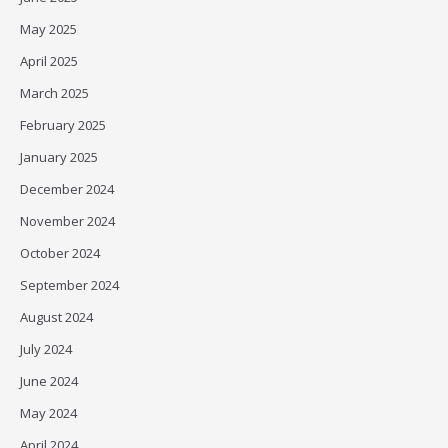
May 2025
April 2025
March 2025
February 2025
January 2025
December 2024
November 2024
October 2024
September 2024
August 2024
July 2024
June 2024
May 2024
April 2024