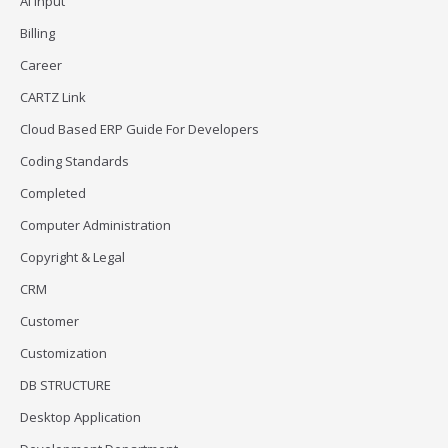
AI Input
Billing
Career
CARTZ Link
Cloud Based ERP Guide For Developers
Coding Standards
Completed
Computer Administration
Copyright & Legal
CRM
Customer
Customization
DB STRUCTURE
Desktop Application