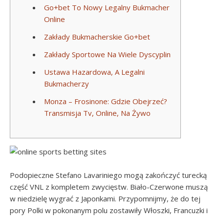
Go+bet To Nowy Legalny Bukmacher
Online
Zakłady Bukmacherskie Go+bet
Zakłady Sportowe Na Wiele Dyscyplin
Ustawa Hazardowa, A Legalni
Bukmacherzy
Monza – Frosinone: Gdzie Obejrzeć?
Transmisja Tv, Online, Na Żywo
Podopieczne Stefano Lavariniego mogą zakończyć turecką
część VNL z kompletem zwycięstw. Biało-Czerwone muszą
w niedzielę wygrać z Japonkami. Przypomnijmy, że do tej
pory Polki w pokonanym polu zostawiły Włoszki, Francuzki i