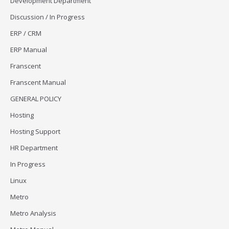
Development Department
Discussion / In Progress
ERP / CRM
ERP Manual
Franscent
Franscent Manual
GENERAL POLICY
Hosting
Hosting Support
HR Department
In Progress
Linux
Metro
Metro Analysis