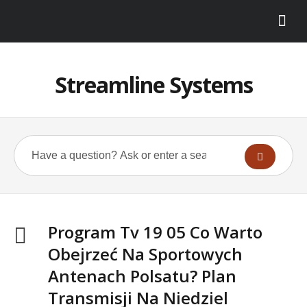
Streamline Systems
Program Tv 19 05 Co Warto
Obejrzeć Na Sportowych
Antenach Polsatu? Plan
Transmisji Na Niedziel